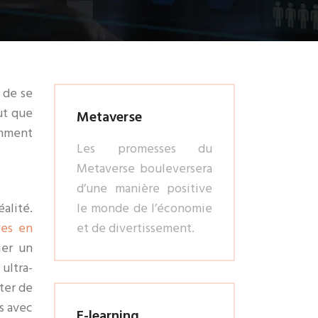
 de se
eut que
Metaverse
omment
Les promesses du
Metaverse bouleversera
d’une manière positive
éalité.
le monde de l’économie
ves en
et de divertissement.
ier un
ultra-
ter de
s avec
E-learning