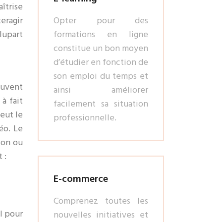
aîtrise
eragir
Opter pour des
lupart
formations en ligne
constitue un bon moyen
d’étudier en fonction de
son emploi du temps et
euvent
ainsi améliorer
à fait
facilement sa situation
peut le
professionnelle.
éo. Le
ion ou
 :
E-commerce
Comprenez toutes les
I pour
nouvelles initiatives et