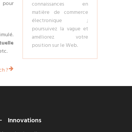
e pour
connaissances en
matière de commerce
électronique ;
poursuivez la vague et
imulé.
améliorez votre
tuelle
position sur le Web.
etc.
ch ?
Innovations